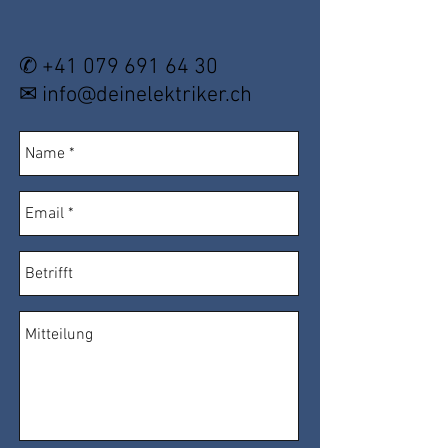
✆
+41 079 691 64 30
✉
info@deinelektriker.ch