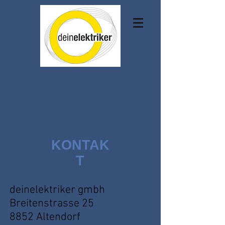
KONTAK
T
deinelektriker gmbh
Breitenstrasse 25
8852 Altendorf